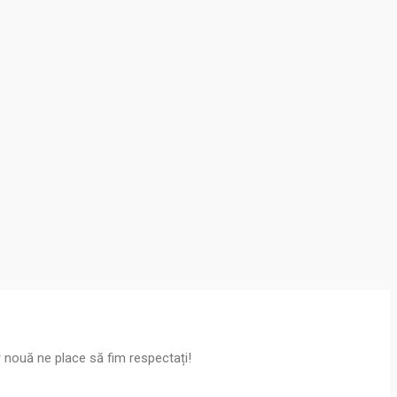
diet. Etiam ultricies nisi vel curabitur augue
diet. Etiam ultricies nisi vel curabitur augue
diet. Etiam ultricies nisi vel curabitur augue
 nouă ne place să fim respectați!