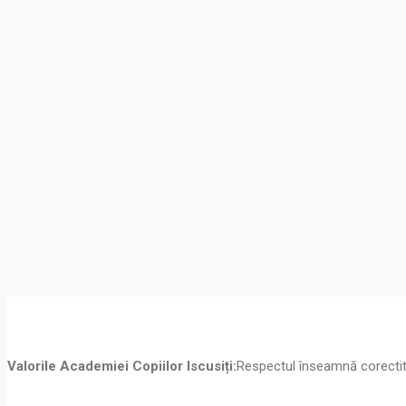
Easy Returns
Sed diam nonummy nibh euismod tincidunt ut laoreet dolore. Phasellu
Free Gift Wrap
Sed diam nonummy nibh euismod tincidunt ut laoreet dolore. Phasellu
Best Offers
Sed diam nonummy nibh euismod tincidunt ut laoreet dolore. Phasellu
Valorile Academiei Copiilor Iscusiți:
Respectul înseamnă corectitu