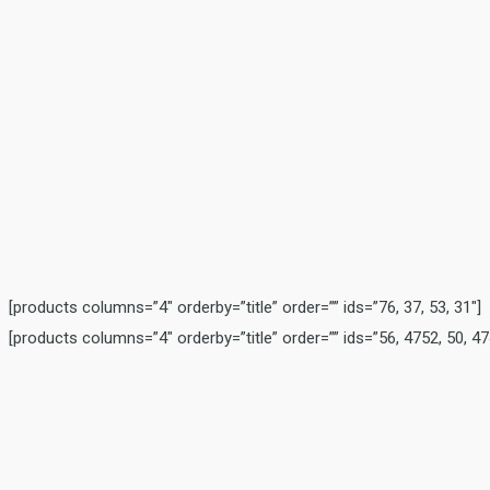
[products columns=”4″ orderby=”title” order=”” ids=”76, 37, 53, 31″]
[products columns=”4″ orderby=”title” order=”” ids=”56, 4752, 50, 47
Free Shipping
Sed diam nonummy nibh euismod tincidunt ut laoreet dolore. Phasellu