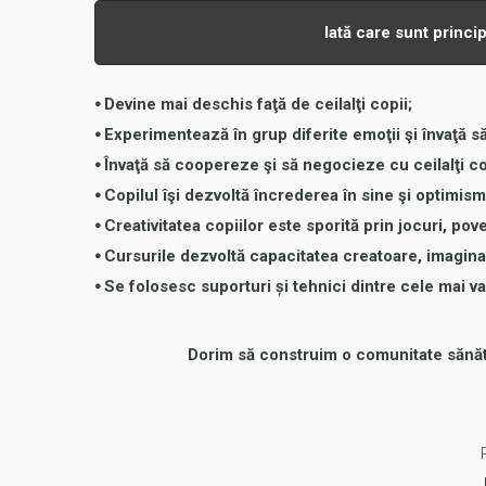
Iată care sunt princip
⦁ Devine mai deschis faţă de ceilalţi copii;
⦁ Experimentează în grup diferite emoţii şi învaţă să
⦁ Învaţă să coopereze şi să negocieze cu ceilalţi co
⦁ Copilul îşi dezvoltă încrederea în sine şi optimi
⦁ Creativitatea copiilor este sporită prin jocuri, pove
⦁ Cursurile dezvoltă capacitatea creatoare, imaginaț
⦁ Se folosesc suporturi și tehnici dintre cele mai va
Dorim să construim o comunitate sănătoa