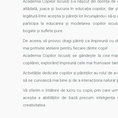
Academia Copiilor Iscusiți s-a născut din dorința de 
altădată, joaca și bucuria în educația copiilor, dar 
legătură între aceștia și părinții lor încurajându-i să-ș
participa la educarea și modelarea copiilor iscusiț
bogate și suflete pure.
De aceea, vă provoc dragi părinți ca împreună cu d
mai potrivite ateliere pentru fiecare dintre copii!
Academia Copiilor Iscusiți se gândește la cea mai 
copilăriei, explorând împreună cele mai frumoase taine
Activitățile dedicate copiilor și părinților au rolul de a
să se cunoască mai bine și de a interacționa natural și
Vă oferim o întâlnire de lucru cu copiii, prin care u
aceștia a abilităților de bază precum: inteligența 
creativitatea.