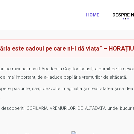
HOME
DESPRE N
lăria este cadoul pe care ni-l dă viața” – HORAȚ
oc minunat numit Academia Copiilor Iscusiți a pornit de la nevoia 
 cel mai important, de a-i aduce copilăria vremurilor de altădată.
ere pasiunile, să-și dezvolte imaginația și creativitatea și să dea 
.
să descoperiți COPILĂRIA VREMURILOR DE ALTĂDATĂ unde bucuria