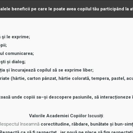
alele beneficii pe care le poate avea copilul tău participând la a
 şi le exprime;
pii;
smul comunicarea;
şti și dialog;
ia și încurajează copilul să se exprime liber;
riate (hârtie, carton pânzat, hârtie colorată, tempera, pastel, acu
să unde copiii sa–și descopere pasiunile, să interacționeze înt
Valorile Academiei Copiilor Iscusiți
:
Respectul înseamnă
corectitudine, răbdare, bunătate și bun-sim
Respectă ca să fi respectat…iar nouă ne place să fim respectați