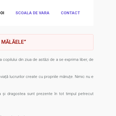
OI
SCOALA DE VARA
CONTACT
IU MĂLĂELE”
copilului din ziua de astăzi de a se exprima liber, de
viață lucrurilor create cu propriile mânuțe. Nimic nu e
 și dragostea sunt prezente în tot timpul petrecut