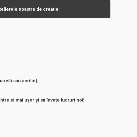
telierele noastre de creatie:
arelă sau acrilic);
re ei mai ușor și sa învețe lucruri noi!
ț
.
!