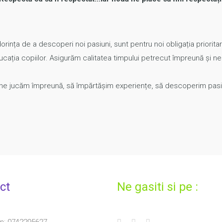
 dorința de a descoperi noi pasiuni, sunt pentru noi obligația prioritar
ucația copiilor. Asigurăm calitatea timpului petrecut împreună și n
e jucăm împreună, să împărtășim experiențe, să descoperim pasiuni ș
ct
Ne gasiti si pe :