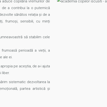
a aduce copilăria vremurilor de
și de a contribui la o puternică
i dezvolte sănătos relația și de a
i, frumoși, sensibili, cu minți
umneavoastră să stabilim cele
frumoasă perioadă a vieții, a
 ale ei.
-i apropia pe aceștia, de a-i ajuta
 liber.
rmărim sistematic dezvoltarea la
emoțională, partea artistică și