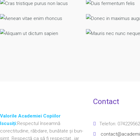
Cras tristique purus non lacus
Duis fermentum 
Nursery
Senior K
Aenean vitae enim rhoncus
Donec in maximu
Senior KG
Creche Cen
Aliquam ut dictum sapien
Mauris nec nunc
Nursery
Senior K
Contact
Valorile Academiei Copiilor
Iscusiți:
Respectul înseamnă
Telefon: 07422956
corectitudine, răbdare, bunătate și bun-
contact@academiac
simț. Respectă ca să fi respectat…iar